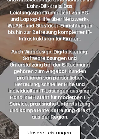
Lahn-Dill-Kreis. Das
Leistungsspektrum reicht von PC-
und Laptop-Hilfe über Netzwerk-,
WLAN- und Glasfaser-Einrichtungen
bis hin zur Betreuung kompletter IT-
Infrastrukturen für Firmen.
Auch Webdesign, Digitalisierung,
Softwarelösungen und
Unterstützung bei der E-Rechnung
gehören zum Angebot. Kunden
profitieren von persönlicher
Betreuung, schneller Hilfe und
individuellen IT-Lösungen aus einer
Hand. KMH steht für modernen IT-
Service, praxisnahe Unterstützung
und kompetente Betreuung direkt
aus der Region.
Unsere Leistungen